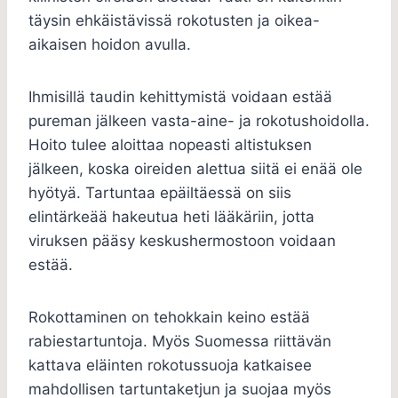
täysin ehkäistävissä rokotusten ja oikea-
aikaisen hoidon avulla.
Ihmisillä taudin kehittymistä voidaan estää
pureman jälkeen vasta-aine- ja rokotushoidolla.
Hoito tulee aloittaa nopeasti altistuksen
jälkeen, koska oireiden alettua siitä ei enää ole
hyötyä. Tartuntaa epäiltäessä on siis
elintärkeää hakeutua heti lääkäriin, jotta
viruksen pääsy keskushermostoon voidaan
estää.
Rokottaminen on tehokkain keino estää
rabiestartuntoja. Myös Suomessa riittävän
kattava eläinten rokotussuoja katkaisee
mahdollisen tartuntaketjun ja suojaa myös