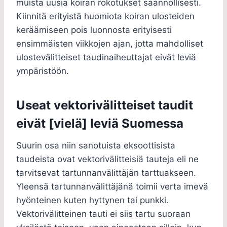
muista uusia koiran rokotukset säännöllisesti.
Kiinnitä erityistä huomiota koiran ulosteiden
keräämiseen pois luonnosta erityisesti
ensimmäisten viikkojen ajan, jotta mahdolliset
ulostevälitteiset taudinaiheuttajat eivät leviä
ympäristöön.
Useat vektorivälitteiset taudit
eivät [vielä] leviä Suomessa
Suurin osa niin sanotuista eksoottisista
taudeista ovat vektorivälitteisiä tauteja eli ne
tarvitsevat tartunnanvälittäjän tarttuakseen.
Yleensä tartunnanvälittäjänä toimii verta imevä
hyönteinen kuten hyttynen tai punkki.
Vektorivälitteinen tauti ei siis tartu suoraan