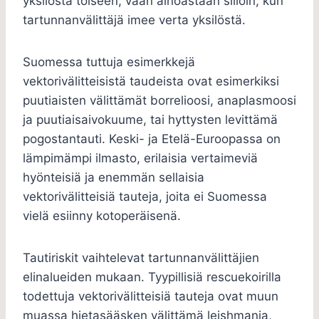
yksilöstä toiseen, vaan ainoastaan silloin, kun
tartunnanvälittäjä imee verta yksilöstä.
Suomessa tuttuja esimerkkejä
vektorivälitteisistä taudeista ovat esimerkiksi
puutiaisten välittämät borrelioosi, anaplasmoosi
ja puutiaisaivokuume, tai hyttysten levittämä
pogostantauti. Keski- ja Etelä-Euroopassa on
lämpimämpi ilmasto, erilaisia vertaimeviä
hyönteisiä ja enemmän sellaisia
vektorivälitteisiä tauteja, joita ei Suomessa
vielä esiinny kotoperäisenä.
Tautiriskit vaihtelevat tartunnanvälittäjien
elinalueiden mukaan. Tyypillisiä rescuekoirilla
todettuja vektorivälitteisiä tauteja ovat muun
muassa hietasääsken välittämä leishmania,