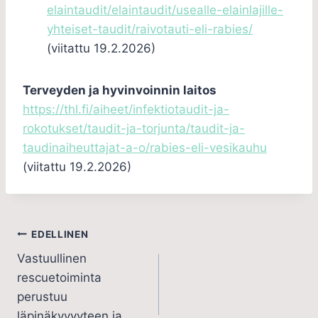
elaintaudit/elaintaudit/usealle-elainlajille-
yhteiset-taudit/raivotauti-eli-rabies/
(viitattu 19.2.2026)
Terveyden ja hyvinvoinnin laitos
https://thl.fi/aiheet/infektiotaudit-ja-
rokotukset/taudit-ja-torjunta/taudit-ja-
taudinaiheuttajat-a-o/rabies-eli-vesikauhu
(viitattu 19.2.2026)
EDELLINEN
Vastuullinen
rescuetoiminta
perustuu
läpinäkyvyyteen ja