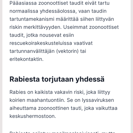
Pääasiassa zoonoottiset taudit eivät tartu
normaalissa yhdessäolossa, vaan taudin
tartuntamekanismi määrittää siihen liittyvän
riskin merkittävyyden. Useimmat zoonoottiset
taudit, jotka nousevat esiin
rescuekoirakeskusteluissa vaativat
tartunnanvälittäjän (vektorin) tai
eritekontaktin.
Rabiesta torjutaan yhdessä
Rabies on kaikista vakavin riski, joka liittyy
koirien maahantuontiin. Se on lyssaviruksen
aiheuttama zoonoottinen tauti, joka vaikuttaa
keskushermostoon.