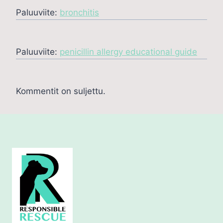
Paluuviite:
bronchitis
Paluuviite:
penicillin allergy educational guide
Kommentit on suljettu.