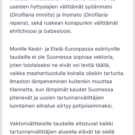
useiden hyttyslajien välittämät sydänmato
(
Dirofilaria immitis
) ja ihomato (
Dirofilaria
repens
), sekä ruskean koirapunkin välittämät
ehrlichioosi ja babesioosi.
Monille Keski- ja Etelä-Euroopassa esiintyville
taudeille ei ole Suomessa sopivaa vektoria,
joten toistaiseksi ne eivät voi levitä täällä,
vaikka maahantuodulla koiralla olisikin tartunta.
Ilmaston lämpeneminen kuitenkin muuttaa
tilannetta, kun lämpimät kaudet Suomessa
pitenevät ja uusien tartunnanvälittäjien
luontainen elinalue siirtyy pohjoisemmaksi.
Vektorivälitteisille taudeille altistuvat kaikki
tartunnanvälittäjien alueella elävät tai siellä