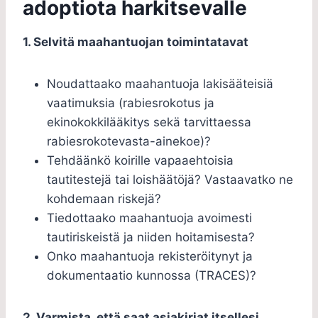
adoptiota harkitsevalle
1. Selvitä maahantuojan toimintatavat
Noudattaako maahantuoja lakisääteisiä
vaatimuksia (rabiesrokotus ja
ekinokokkilääkitys sekä tarvittaessa
rabiesrokotevasta-ainekoe)?
Tehdäänkö koirille vapaaehtoisia
tautitestejä tai loishäätöjä? Vastaavatko ne
kohdemaan riskejä?
Tiedottaako maahantuoja avoimesti
tautiriskeistä ja niiden hoitamisesta?
Onko maahantuoja rekisteröitynyt ja
dokumentaatio kunnossa (TRACES)?
2. Varmista, että saat asiakirjat itsellesi