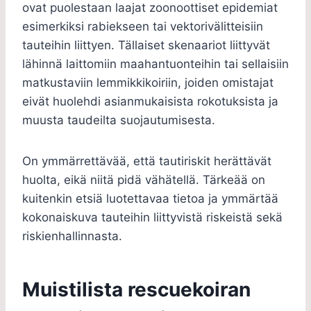
ovat puolestaan laajat zoonoottiset epidemiat
esimerkiksi rabiekseen tai vektorivälitteisiin
tauteihin liittyen. Tällaiset skenaariot liittyvät
lähinnä laittomiin maahantuonteihin tai sellaisiin
matkustaviin lemmikkikoiriin, joiden omistajat
eivät huolehdi asianmukaisista rokotuksista ja
muusta taudeilta suojautumisesta.
On ymmärrettävää, että tautiriskit herättävät
huolta, eikä niitä pidä vähätellä. Tärkeää on
kuitenkin etsiä luotettavaa tietoa ja ymmärtää
kokonaiskuva tauteihin liittyvistä riskeistä sekä
riskienhallinnasta.
Muistilista rescuekoiran