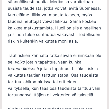
säännöllisesti huolta. Mediassa varoitellaan
uusista taudeista, jotka voivat levitä Suomessa.
Kun eläimet liikkuvat maasta toiseen, myös
taudinaiheuttajat voivat liikkua. Sama koskee
kaikkea matkustamista. Huoli on siis aiheellinen
ja siihen tulee suhtautua vakavasti. Todelliseen
riskiin kuitenkin vaikuttaa moni asia.
Tautiriskien kannalta ratkaisevaa ei niinkään ole
se,
voiko
jotain tapahtua, vaan kuinka
todennäköisesti
jotain tapahtuu. Lisäksi riskiin
vaikuttaa tautien tarttumistapa. Osa taudeista
tarttuu lähikontaktissa tai eritteiden
välityksellä, kun taas osa taudeista tarttuu vain
tartunnanvälittäjien eli vektorien välityksellä.