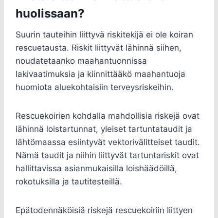
huolissaan?
Suurin tauteihin liittyvä riskitekijä ei ole koiran
rescuetausta. Riskit liittyvät lähinnä siihen,
noudatetaanko maahantuonnissa
lakivaatimuksia ja kiinnittääkö maahantuoja
huomiota aluekohtaisiin terveysriskeihin.
Rescuekoirien kohdalla mahdollisia riskejä ovat
lähinnä loistartunnat, yleiset tartuntataudit ja
lähtömaassa esiintyvät vektorivälitteiset taudit.
Nämä taudit ja niihin liittyvät tartuntariskit ovat
hallittavissa asianmukaisilla loishäädöillä,
rokotuksilla ja tautitesteillä.
Epätodennäköisiä riskejä rescuekoiriin liittyen