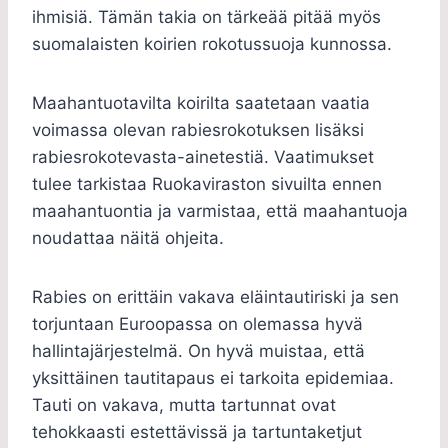
ihmisiä. Tämän takia on tärkeää pitää myös
suomalaisten koirien rokotussuoja kunnossa.
Maahantuotavilta koirilta saatetaan vaatia
voimassa olevan rabiesrokotuksen lisäksi
rabiesrokotevasta-ainetestiä. Vaatimukset
tulee tarkistaa Ruokaviraston sivuilta ennen
maahantuontia ja varmistaa, että maahantuoja
noudattaa näitä ohjeita.
Rabies on erittäin vakava eläintautiriski ja sen
torjuntaan Euroopassa on olemassa hyvä
hallintajärjestelmä. On hyvä muistaa, että
yksittäinen tautitapaus ei tarkoita epidemiaa.
Tauti on vakava, mutta tartunnat ovat
tehokkaasti estettävissä ja tartuntaketjut