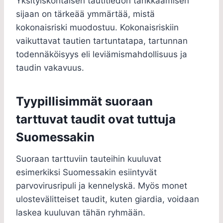
Yksityiskohtaisen tautitiedon tankkaamisen
sijaan on tärkeää ymmärtää, mistä
kokonaisriski muodostuu. Kokonaisriskiin
vaikuttavat tautien tartuntatapa, tartunnan
todennäköisyys eli leviämismahdollisuus ja
taudin vakavuus.
Tyypillisimmät suoraan
tarttuvat taudit ovat tuttuja
Suomessakin
Suoraan tarttuviin tauteihin kuuluvat
esimerkiksi Suomessakin esiintyvät
parvovirusripuli ja kennelyskä. Myös monet
ulostevälitteiset taudit, kuten giardia, voidaan
laskea kuuluvan tähän ryhmään.