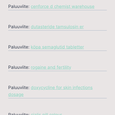
Paluuviite:
cenforce d chemist warehouse
Paluuviite:
dutasteride tamsulosin er
Paluuviite:
köpa semaglutid tabletter
Paluuviite:
rogaine and fertility
Paluuviite:
doxycycline for skin infections
dosage
Paluuviite:
cialis pill colour