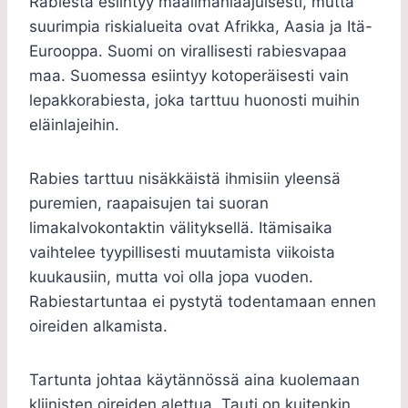
Rabiesta esiintyy maailmanlaajuisesti, mutta
suurimpia riskialueita ovat Afrikka, Aasia ja Itä-
Eurooppa. Suomi on virallisesti rabiesvapaa
maa. Suomessa esiintyy kotoperäisesti vain
lepakkorabiesta, joka tarttuu huonosti muihin
eläinlajeihin.
Rabies tarttuu nisäkkäistä ihmisiin yleensä
puremien, raapaisujen tai suoran
limakalvokontaktin välityksellä. Itämisaika
vaihtelee tyypillisesti muutamista viikoista
kuukausiin, mutta voi olla jopa vuoden.
Rabiestartuntaa ei pystytä todentamaan ennen
oireiden alkamista.
Tartunta johtaa käytännössä aina kuolemaan
kliinisten oireiden alettua. Tauti on kuitenkin